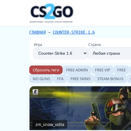
2
CS
GO
МОНИТОРИНГ COUNTER-STRIKE СЕРВЕРОВ
ГЛАВНАЯ
→
COUNTER-STRIKE 1.6
Игра
Страна
Сбросить теги
FREE ADMIN
FREE VIP
FREE
NO GUNS
FFA
FREE SKINS
STEAM BONUS
zm_snow_volta