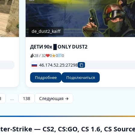
de_dust2_kaiff
ДЕТИ 90х █ ONLY DUST2
28 / 32
0
0
0
46.174.52.25:27298
Подробнее
Подключиться
3
...
138
Следующая →
-Strike — CS2, CS:GO, CS 1.6, CS Sourc