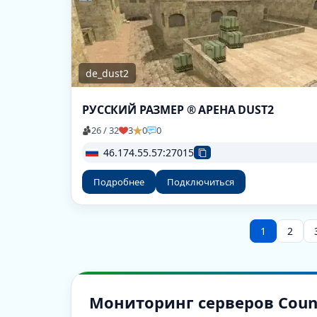
de_dust2
РУССКИЙ РАЗМЕР ® АРЕНА DUST2
26 / 32
3
0
0
46.174.55.57:27015
Подробнее
Подключиться
1
2
Мониторинг серверов Counter