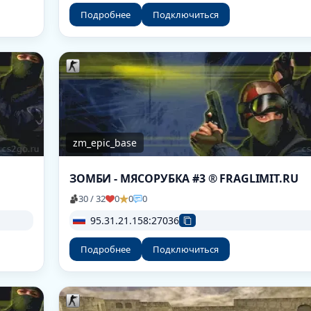
Подробнее
Подключиться
zm_epic_base
ЗОМБИ - МЯСОРУБКА #3 ® FRAGLIMIT.RU
30 / 32
0
0
0
95.31.21.158:27036
Подробнее
Подключиться