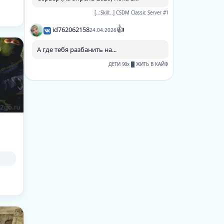
[..:Skill:..] CSDM Classic Server #1
👍
id762062158
24.04.2026
А где тебя разбанить на...
ДЕТИ 90х █ ЖИТЬ В КАЙФ