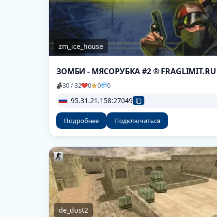
zm_ice_house
ЗОМБИ - МЯСОРУБКА #2 ® FRAGLIMIT.RU
30 / 32
0
0
0
95.31.21.158:27049
Подробнее
Подключиться
de_dust2