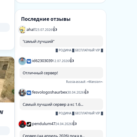
Последние отзывы
👍
aha!!
23.07.2026
"самый лучший"
█ РОДИНА █ БЕСПЛАТНЫЙ VIP █
👍
id62303039
12.07.2026
Отличный сервер!
Russia-assault -=Mansion=-
👍
fesvologoshaurbex
30.04.2026
Самый лучший сервер а кс 1.6...
OW
█ РОДИНА █ БЕСПЛАТНЫЙ VIP █
👍
pendulum47
24.04.2026
Сервер (на апрель 2026) пока в...