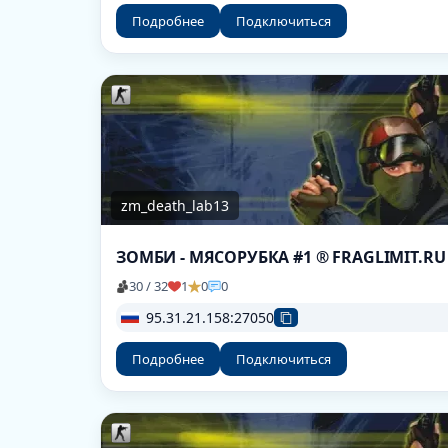
Подробнее
Подключиться
zm_death_lab13
ЗОМБИ - МЯСОРУБКА #1 ® FRAGLIMIT.RU
30 / 32
1
0
0
95.31.21.158:27050
Подробнее
Подключиться