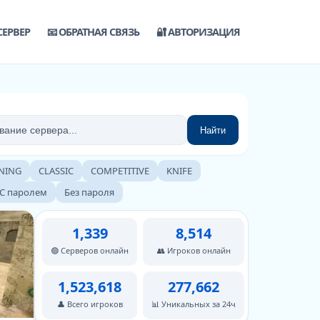
СЕРВЕР
📧 ОБРАТНАЯ СВЯЗЬ
🔐 АВТОРИЗАЦИЯ
Найти
NING
CLASSIC
COMPETITIVE
KNIFE
С паролем
Без пароля
1,339
8,514
🟢 Серверов онлайн
👥 Игроков онлайн
1,523,618
277,662
👤 Всего игроков
📊 Уникальных за 24ч