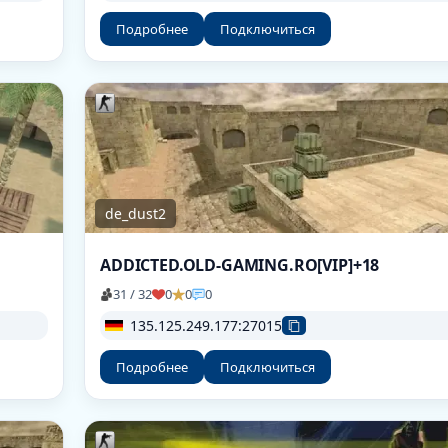
Подробнее
Подключиться
de_dust2
ADDICTED.OLD-GAMING.RO[VIP]+18
31 / 32
0
0
0
135.125.249.177:27015
Подробнее
Подключиться