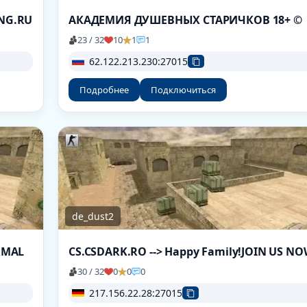
ING.RU
АКАДЕМИЯ ДУШЕВНЫХ СТАРИЧКОВ 18+ ©
23 / 32
10
1
1
62.122.213.230:27015
Подробнее
Подключиться
de_dust2
ORMAL
CS.CSDARK.RO --> Happy Family!JOIN US N
30 / 32
0
0
0
217.156.22.28:27015