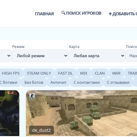
🔍 ПОИСК ИГРОКОВ
ГЛАВНАЯ
➕ ДОБАВИТЬ 
Режим
Карта
Поиск
HIGH FPS
STEAM ONLY
FAST DL
MIX
CLAN
WAR
TRAI
С ботами
Без ботов
Античит
С контактами
С отзывами
de_dust2