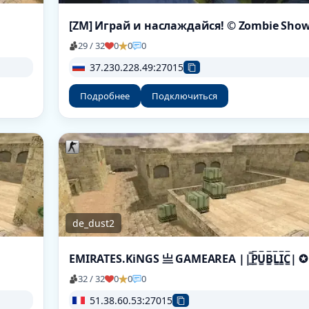
[ZM] Играй и наслаждайся! © Zombie Sho
29 / 32
0
0
0
37.230.228.49:27015
Подробнее
Подключиться
de_dust2
EMIRATES.KiNGS 亗 GAMEAREA ||͇̿P͇̿U͇̿B͇̿L͇̿I͇̿C͇̿| ✪
32 / 32
0
0
0
51.38.60.53:27015