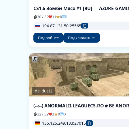
CS1.6 Зомби Мясо #1 [RU] — AZURE-GAM
30 / 32
11
0
1
194.87.131.50:25565
Подробнее
Подключиться
de_dust2
(--:--) ANORMALII.LEAGUECS.RO # BE AN
32 / 32
2
0
0
135.125.249.133:27015