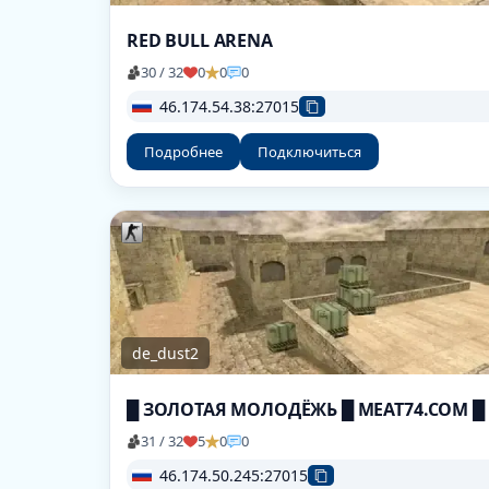
RED BULL ARENA
30 / 32
0
0
0
46.174.54.38:27015
Подробнее
Подключиться
de_dust2
█ ЗОЛОТАЯ МОЛОДЁЖЬ █ MEAT74.COM █
31 / 32
5
0
0
46.174.50.245:27015