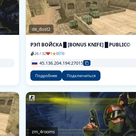
de_dust2
РЭП ВОЙСКА █ [BONUS KNIFE] █ PUBLIC©
26 / 32
1
0
0
45.136.204.194:27015
Подробнее
Подключиться
zm_4rooms