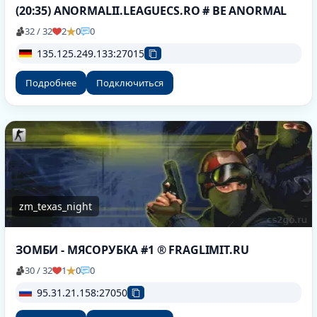
(20:35) ANORMALII.LEAGUECS.RO # BE ANORMAL
32 / 32
2
0
0
135.125.249.133:27015
Подробнее
Подключиться
zm_texas_night
ЗОМБИ - МЯСОРУБКА #1 ® FRAGLIMIT.RU
30 / 32
1
0
0
95.31.21.158:27050