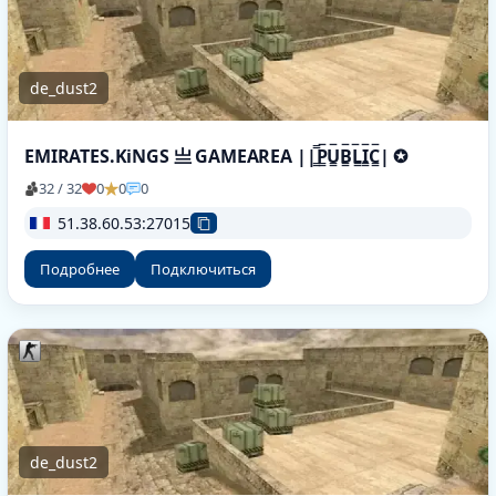
de_dust2
EMIRATES.KiNGS 亗 GAMEAREA ||͇̿P͇̿U͇̿B͇̿L͇̿I͇̿C͇̿| ✪
32 / 32
0
0
0
51.38.60.53:27015
Подробнее
Подключиться
de_dust2