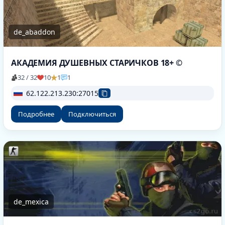
de_abaddon
АКАДЕМИЯ ДУШЕВНЫХ СТАРИЧКОВ 18+ ©
32 / 32
10
1
1
62.122.213.230:27015
Подробнее
Подключиться
de_mexica