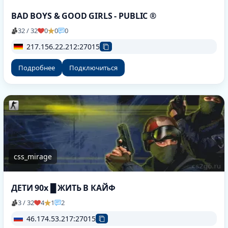
BAD BOYS & GOOD GIRLS - PUBLIC ®
32 / 32
0
0
0
217.156.22.212:27015
Подробнее
Подключиться
css_mirage
ДЕТИ 90х █ ЖИТЬ В КАЙФ
3 / 32
4
1
2
46.174.53.217:27015