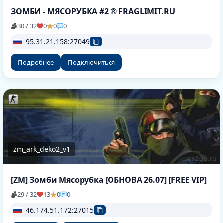
ЗОМБИ - МЯСОРУБКА #2 ® FRAGLIMIT.RU
30 / 32
0
0
0
95.31.21.158:27049
Подробнее
Подключиться
zm_ark_deko2_v1
[ZM] Зомби Мясорубка [ОБНОВА 26.07] [FREE VIP]
29 / 32
13
0
0
46.174.51.172:27015