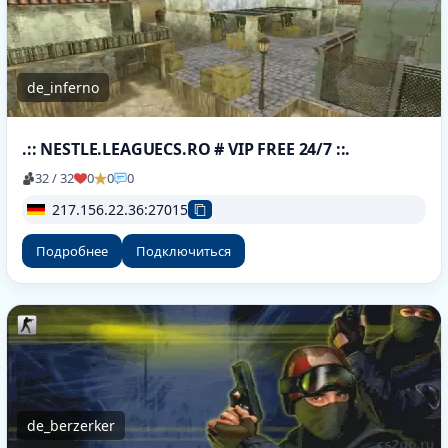
de_inferno
.:: NESTLE.LEAGUECS.RO # VIP FREE 24/7 ::.
32 / 32
0
0
0
217.156.22.36:27015
Подробнее
Подключиться
de_berzerker