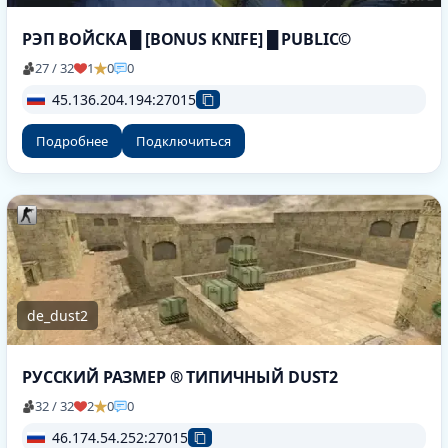
РЭП ВОЙСКА █ [BONUS KNIFE] █ PUBLIC©
27 / 32
1
0
0
45.136.204.194:27015
Подробнее
Подключиться
de_dust2
РУССКИЙ РАЗМЕР ® ТИПИЧНЫЙ DUST2
32 / 32
2
0
0
46.174.54.252:27015