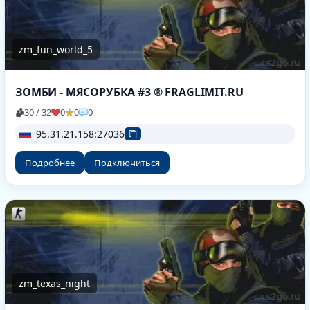
zm_fun_world_5
ЗОМБИ - МЯСОРУБКА #3 ® FRAGLIMIT.RU
30 / 32
0
0
0
95.31.21.158:27036
Подробнее
Подключиться
zm_texas_night