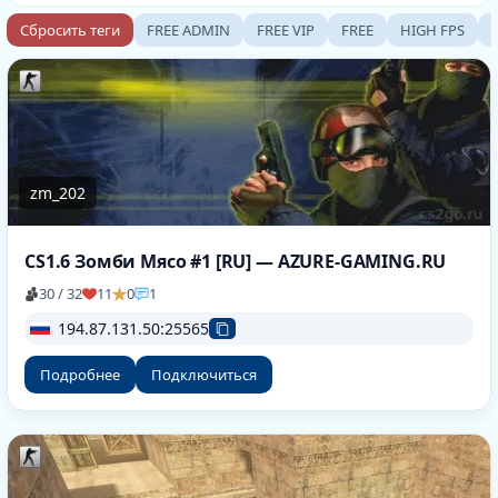
Сбросить теги
FREE ADMIN
FREE VIP
FREE
HIGH FPS
zm_202
CS1.6 Зомби Мясо #1 [RU] — AZURE-GAMING.RU
30 / 32
11
0
1
194.87.131.50:25565
Подробнее
Подключиться