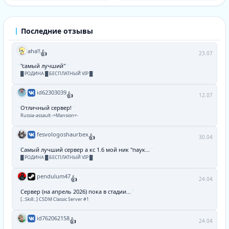
Последние отзывы
aha!!
👍
23.07
"самый лучший"
█ РОДИНА █ БЕСПЛАТНЫЙ VIP █
id62303039
👍
12.07
Отличный сервер!
Russia-assault -=Mansion=-
fesvologoshaurbex
👍
30.04
Самый лучший сервер а кс 1.6 мой ник "паук...
█ РОДИНА █ БЕСПЛАТНЫЙ VIP █
pendulum47
👍
24.04
Сервер (на апрель 2026) пока в стадии...
[..:Skill:..] CSDM Classic Server #1
id762062158
👍
24.04