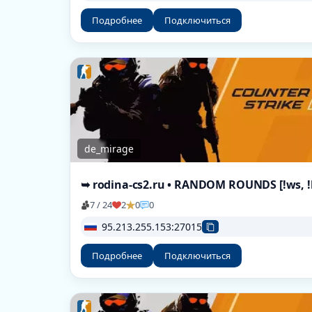
Подробнее
Подключиться
de_mirage
7 / 24
2
0
0
95.213.255.153:27015
Подробнее
Подключиться