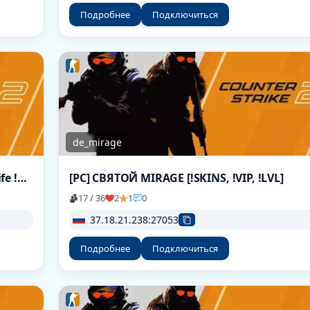
Подробнее
Подключиться
de_mirage
[RussianGang] -CS2- MIRAGE Only [!ws !knife !gl !viptest]
[РС] СВЯТОЙ MIRAGE [!SKINS, !VIP, !LVL]
17 / 36
2
1
0
37.18.21.238:27053
Подробнее
Подключиться