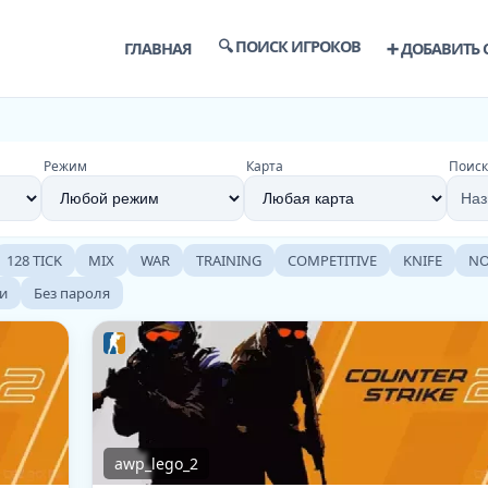
🔍 ПОИСК ИГРОКОВ
ГЛАВНАЯ
➕ ДОБАВИТЬ 
Режим
Карта
Поиск
128 TICK
MIX
WAR
TRAINING
COMPETITIVE
KNIFE
NO
и
Без пароля
awp_lego_2