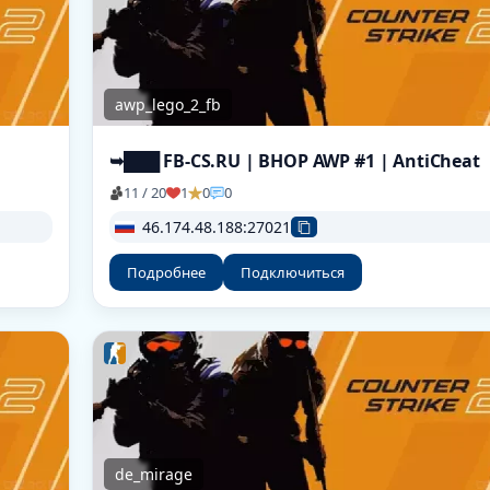
awp_lego_2_fb
➥███ FB-CS.RU | BHOP AWP #1 | AntiCheat
11 / 20
1
0
0
46.174.48.188:27021
Подробнее
Подключиться
de_mirage