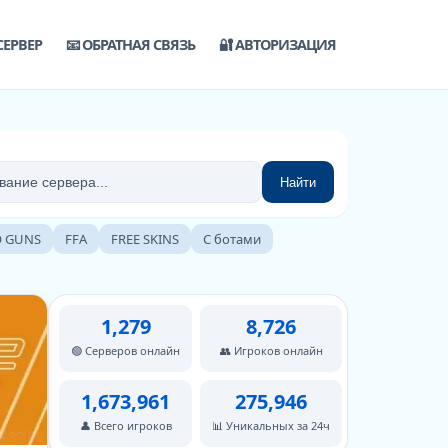
СЕРВЕР
📧 ОБРАТНАЯ СВЯЗЬ
🔐 АВТОРИЗАЦИЯ
Найти
 GUNS
FFA
FREE SKINS
С ботами
1,279
8,726
🟢 Серверов онлайн
👥 Игроков онлайн
1,673,961
275,946
👤 Всего игроков
📊 Уникальных за 24ч