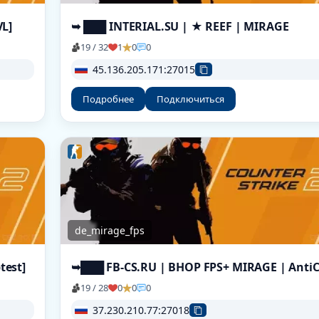
VL]
➥ ███ INTERIAL.SU | ★ REEF | MIRAGE
19 / 32
1
0
0
45.136.205.171:27015
Подробнее
Подключиться
de_mirage_fps
test]
19 / 28
0
0
0
37.230.210.77:27018