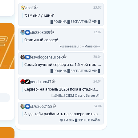
👍
aha!!
23.07
"самый лучший"
█ РОДИНА █ БЕСПЛАТНЫЙ VIP █
👍
id62303039
12.07
Отличный сервер!
Russia-assault -=Mansion=-
👍
fesvologoshaurbex
30.04
Самый лучший сервер а кс 1.6 мой ник "паук...
█ РОДИНА █ БЕСПЛАТНЫЙ VIP █
👍
pendulum47
24.04
Сервер (на апрель 2026) пока в стадии...
[..:Skill:..] CSDM Classic Server #1
👍
id762062158
24.04
А где тебя разбанить на сервере жить в кайф...
ДЕТИ 90х █ ЖИТЬ В КАЙФ