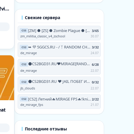
[RussianGang] -CS2- AWP Lego [!ws !knife !gl !viptest]
Свежие сервера
[ZM] ● [ZS] ● Zombie Plague ● [NO-STEAM | V93 | 24/7]
3/65
CSS
zm_militia_classic_v4_zschool
30.07
➥ 💜 5GGCS.RU - / ᛉ RANDOM CHEATS / 💜 TERRA ツ
3/32
CS2
de_mirage
24.07
⚫CS2BGD31.RU❤MIRAGE[RANDOM CHEATS+!VIPTEST,!SKINS]
6/28
CS2
de_mirage
22.07
⚫CS2BGD31.RU ❤ JAIL ПОБЕГ ИЗ АДА [FREE HOOK|GRAB|
0/32
CS2
jb_clouds
22.07
[CS2] Летний🔥MIRAGE FPS🔥!knife !skins !testvip
2/22
CS2
de_mirage_fps
21.07
eat
Последние отзывы