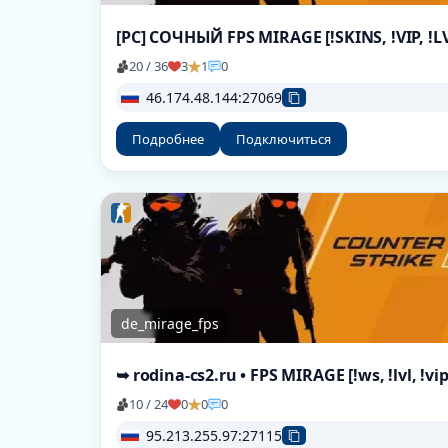
[РС] СОЧНЫЙ FPS MIRAGE [!SKINS, !VIP, !L
20 / 36
3
1
0
46.174.48.144:27069
Подробнее
Подключиться
de_mirage_fps
➥ rodina-cs2.ru • FPS MIRAGE [!ws, !lvl, !vip
10 / 24
0
0
0
95.213.255.97:27115