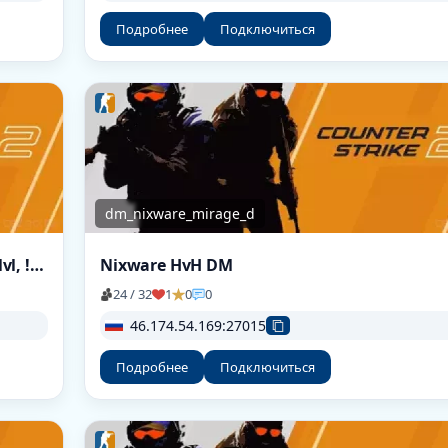
Подробнее
Подключиться
dm_nixware_mirage_d
➥ rodina-cs2.ru • RANDOM ROUNDS [!ws, !lvl, !viptest]
Nixware HvH DM
24 / 32
1
0
0
46.174.54.169:27015
Подробнее
Подключиться