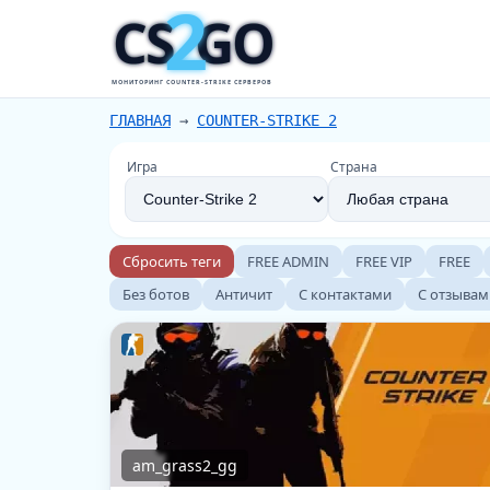
2
CS
GO
МОНИТОРИНГ COUNTER-STRIKE СЕРВЕРОВ
ГЛАВНАЯ
→
COUNTER-STRIKE 2
Игра
Страна
Сбросить теги
FREE ADMIN
FREE VIP
FREE
Без ботов
Античит
С контактами
С отзывам
am_grass2_gg