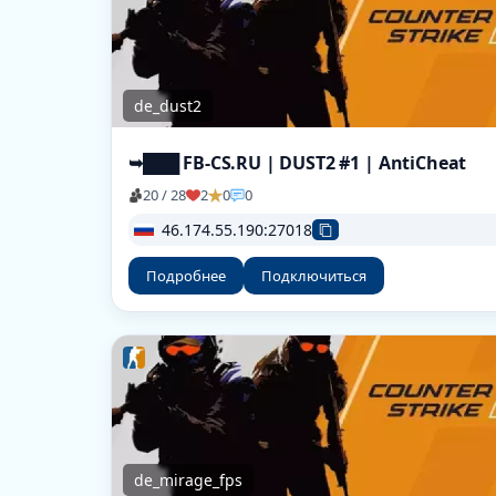
de_dust2
➥███ FB-CS.RU | DUST2 #1 | AntiCheat
20 / 28
2
0
0
46.174.55.190:27018
Подробнее
Подключиться
de_mirage_fps