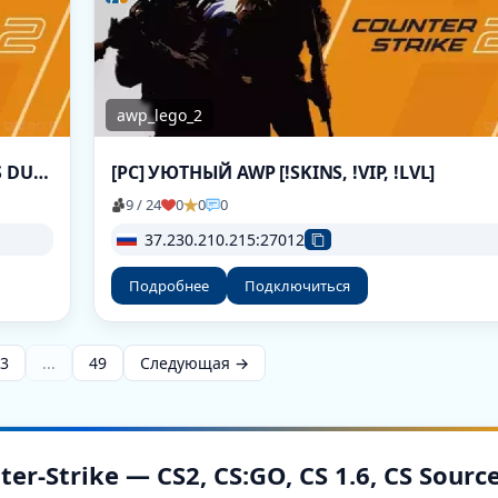
awp_lego_2
➥███ FB-CS.RU | RANDOM CHEATS EVENTS DUST2
[РС] УЮТНЫЙ AWP [!SKINS, !VIP, !LVL]
9 / 24
0
0
0
37.230.210.215:27012
Подробнее
Подключиться
3
...
49
Следующая →
-Strike — CS2, CS:GO, CS 1.6, CS Sourc