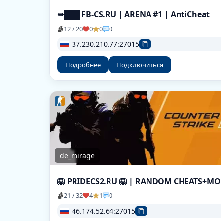
➥███ FB-CS.RU | ARENA #1 | AntiCheat
12 / 20
0
0
0
37.230.210.77:27015
Подробнее
Подключиться
de_mirage
21 / 32
4
1
0
46.174.52.64:27015