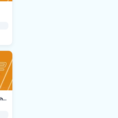
➥███ FB-CS.RU | BHOP FPS+ MIRAGE | AntiCheat