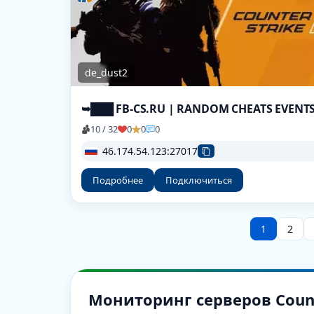
de_dust2
10 / 32
0
0
0
46.174.54.123:27017
Подробнее
Подключиться
1
2
Мониторинг серверов Counter