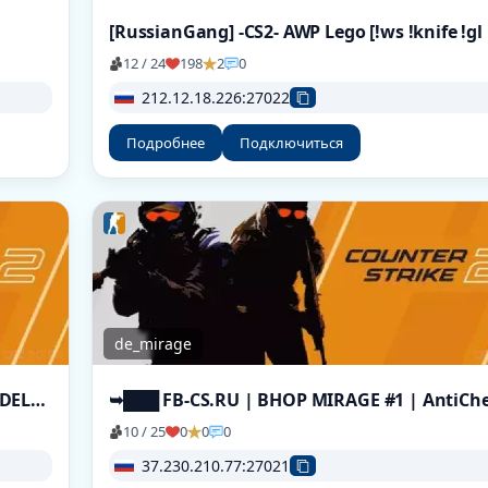
12 / 24
198
2
0
212.12.18.226:27022
Подробнее
Подключиться
de_mirage
🦁 PRIDECS2.RU 🦁 | RANDOM CHEATS+MODELS #1 🔪 БЕСПЛ
➥███ FB-CS.RU | BHOP MIRAGE #1 | AntiCh
10 / 25
0
0
0
37.230.210.77:27021