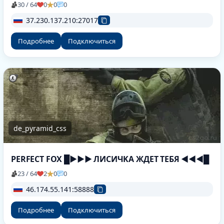
30 / 64
0
0
0
37.230.137.210:27017
Подробнее
Подключиться
de_pyramid_css
PERFECT FOX █►►► ЛИCИЧKA ЖДET TEБЯ ◄◄◄█
23 / 64
2
0
0
46.174.55.141:58888
Подробнее
Подключиться