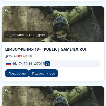
de_alexandra_csgo_g4ex
ШИЗОФРЕНИЯ 18+ |PUBLIC|[GAME4EX.RU]
20 / 64
1
0
0
46.174.50.141:27015
Подробнее
Подключиться