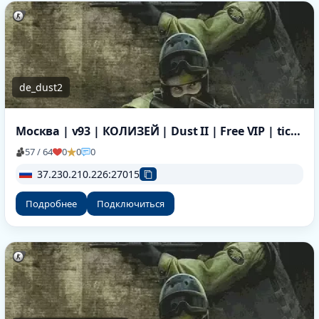
de_dust2
Москва | v93 | КОЛИЗЕЙ | Dust II | Free VIP | tickrate 100
57 / 64
0
0
0
37.230.210.226:27015
Подробнее
Подключиться