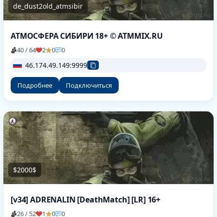
de_dust2old_atmsibir
АТМОСФЕРА СИБИРИ 18+ © ATMMIX.RU
40 / 64
2
0
0
46.174.49.149:9999
Подробнее
Подключиться
$2000$
[v34] ADRENALIN [DeathMatch] [LR] 16+
26 / 52
1
0
0