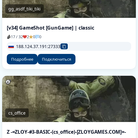
gg_asdf_tiki_tiki
[v34] GameShot [GunGame] | classic
17 / 32
2
0
0
188.124.37.191:27333
Подробнее
Подключиться
cs_office
Z -=ZLOY-#3-BASIC-(cs_office)-[ZLOYGAMES.COM]=-