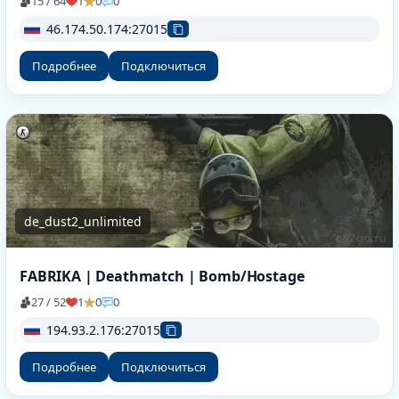
15 / 64
1
0
0
46.174.50.174:27015
Подробнее
Подключиться
de_dust2_unlimited
FABRIKA | Deathmatch | Bomb/Hostage
27 / 52
1
0
0
194.93.2.176:27015
Подробнее
Подключиться