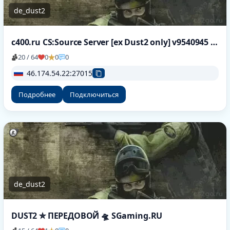
de_dust2
c400.ru CS:Source Server [ex Dust2 only] v9540945 [HLstatsX]
20 / 64
0
0
0
46.174.54.22:27015
Подробнее
Подключиться
de_dust2
DUST2 ✮ ПEPEДOBOЙ 🛸 SGaming.RU