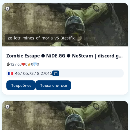
ze_lotr_mines_of_moria_v6_3testfix
Zombie Escape ● NiDE.GG ● NoSteam | discord.gg/nide
12 / 65
0
0
0
46.105.73.18:27015
Подробнее
Подключиться