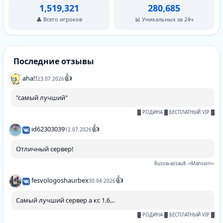
1,519,321
280,685
👤 Всего игроков
📊 Уникальных за 24ч
Последние отзывы
👍
aha!!
23.07.2026
"самый лучший"
█ РОДИНА █ БЕСПЛАТНЫЙ VIP █
👍
id62303039
12.07.2026
Отличный сервер!
Russia-assault -=Mansion=-
👍
fesvologoshaurbex
30.04.2026
Самый лучший сервер а кс 1.6...
█ РОДИНА █ БЕСПЛАТНЫЙ VIP █