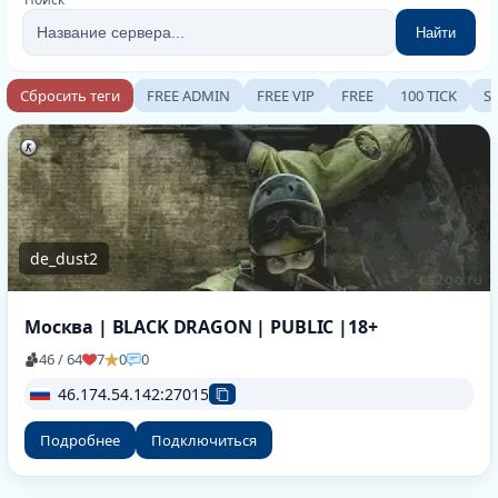
Найти
Сбросить теги
FREE ADMIN
FREE VIP
FREE
100 TICK
S
de_dust2
Москва | BLACK DRAGON | PUBLIC |18+
46 / 64
7
0
0
46.174.54.142:27015
Подробнее
Подключиться