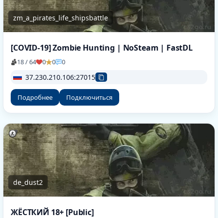
zm_a_pirates_life_shipsbattle
[COVID-19] Zombie Hunting | NoSteam | FastDL
18 / 64
0
0
0
37.230.210.106:27015
Подробнее
Подключиться
de_dust2
ЖЁСТКИЙ 18+ [Public]