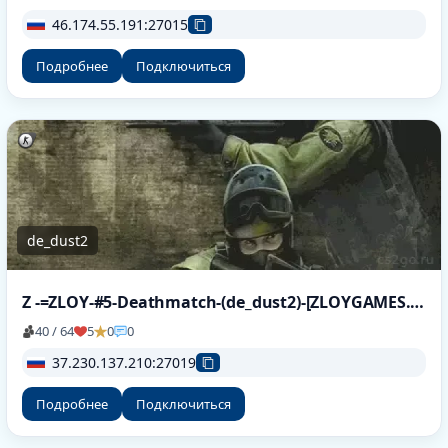
46.174.55.191:27015
Подробнее
Подключиться
de_dust2
Z -=ZLOY-#5-Deathmatch-(de_dust2)-[ZLOYGAMES.COM]=-
40 / 64
5
0
0
37.230.137.210:27019
Подробнее
Подключиться