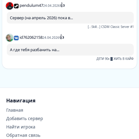
👍
pendulum47
24.04.2026
Сервер (на апрель 2026) пока в...
[..:Skill:..] CSDM Classic Server #1
👍
id762062158
24.04.2026
А где тебя разбанить на...
ДЕТИ 90х █ ЖИТЬ В КАЙФ
Навигация
Главная
Добавить сервер
Найти игрока
Обратная связь