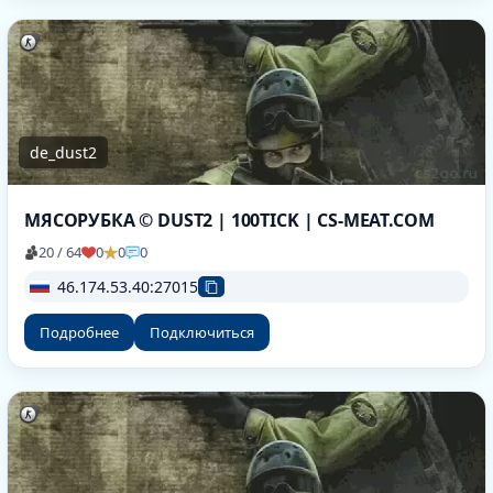
de_dust2
МЯСОРУБКА © DUST2 | 100TICK | CS-MEAT.COM
20 / 64
0
0
0
46.174.53.40:27015
Подробнее
Подключиться