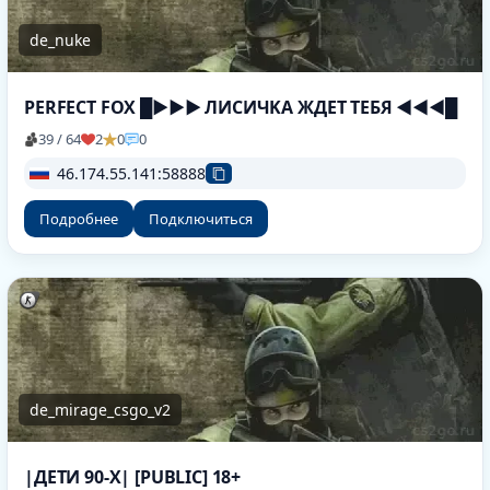
de_nuke
PERFECT FOX █►►► ЛИCИЧKA ЖДET TEБЯ ◄◄◄█
39 / 64
2
0
0
46.174.55.141:58888
Подробнее
Подключиться
de_mirage_csgo_v2
|ДЕТИ 90-X| [PUBLIC] 18+