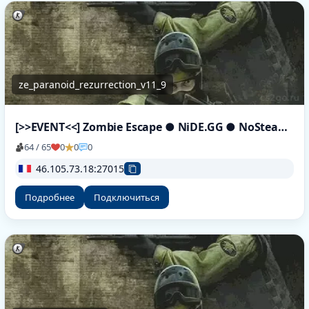
ze_paranoid_rezurrection_v11_9
[>>EVENT<<] Zombie Escape ● NiDE.GG ● NoSteam | discord.gg/nide
64 / 65
0
0
0
46.105.73.18:27015
Подробнее
Подключиться