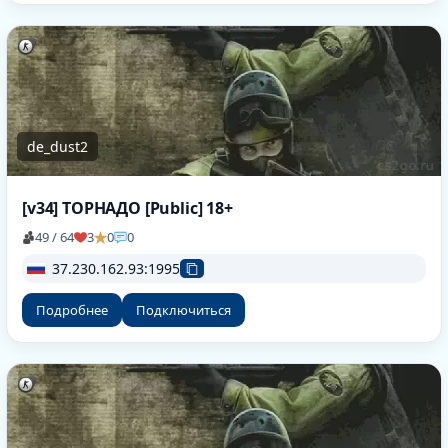
de_dust2
[v34] ТОРНАДО [Public] 18+
49 / 64
3
0
0
37.230.162.93:1995
Подробнее
Подключиться