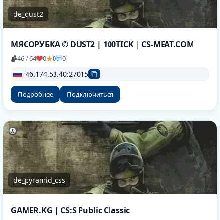
de_dust2
МЯСОРУБКА © DUST2 | 100TICK | CS-MEAT.COM
46 / 64
0
0
0
46.174.53.40:27015
Подробнее
Подключиться
de_pyramid_css
GAMER.KG | CS:S Public Classic