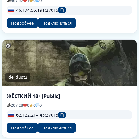
46 / 52
1
0
0
46.174.55.191:27015
Подробнее
Подключиться
de_dust2
ЖЁСТКИЙ 18+ [Public]
20 / 28
0
0
0
62.122.214.45:27015
Подробнее
Подключиться