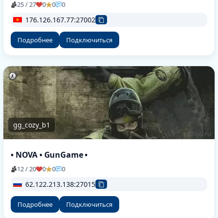
25 / 27
0
0
0
176.126.167.77:27002
Подробнее
Подключиться
gg_cozy_b1
• NOVA • GunGame •
12 / 20
0
0
0
62.122.213.138:27015
Подробнее
Подключиться