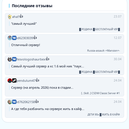
Последние отзывы
👍
aha!!
23.07
"самый лучший"
█ РОДИНА █ БЕСПЛАТНЫЙ VIP █
👍
id62303039
12.07
Отличный сервер!
Russia-assault -=Mansion=-
👍
fesvologoshaurbex
30.04
Самый лучший сервер а кс 1.6 мой ник "паук...
█ РОДИНА █ БЕСПЛАТНЫЙ VIP █
👍
pendulum47
24.04
Сервер (на апрель 2026) пока в стадии...
[..:Skill:..] CSDM Classic Server #1
👍
id762062158
24.04
А где тебя разбанить на сервере жить в кайф...
ДЕТИ 90х █ ЖИТЬ В КАЙФ