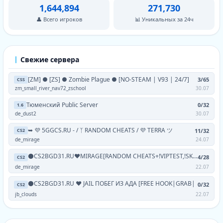
1,644,894
271,730
👤 Всего игроков
📊 Уникальных за 24ч
Свежие сервера
[ZM] ● [ZS] ● Zombie Plague ● [NO-STEAM | V93 | 24/7]
3/65
CSS
zm_small_river_nav72_zschool
30.07
Тюменский Public Server
0/32
1.6
de_dust2
30.07
➥ 💜 5GGCS.RU - / ᛉ RANDOM CHEATS / 💜 TERRA ツ
11/32
CS2
de_mirage
24.07
⚫CS2BGD31.RU❤MIRAGE[RANDOM CHEATS+!VIPTEST,!SKINS]
4/28
CS2
de_mirage
22.07
⚫CS2BGD31.RU ❤ JAIL ПОБЕГ ИЗ АДА [FREE HOOK|GRAB|
0/32
CS2
jb_clouds
22.07