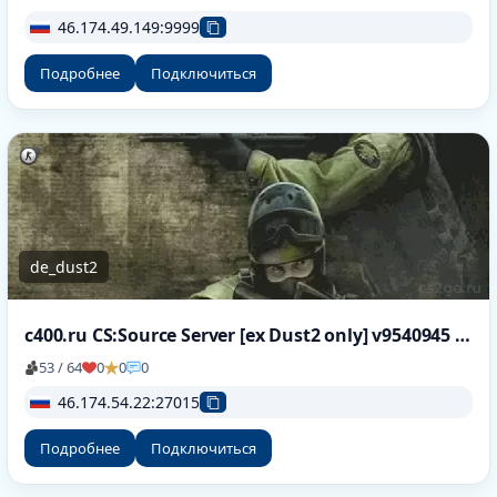
46.174.49.149:9999
Подробнее
Подключиться
de_dust2
c400.ru CS:Source Server [ex Dust2 only] v9540945 [HLstatsX]
53 / 64
0
0
0
46.174.54.22:27015
Подробнее
Подключиться