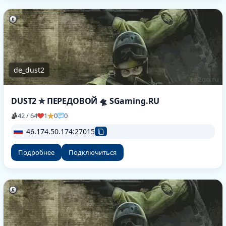
de_dust2
DUST2 ✮ ПEPEДOBOЙ 🛸 SGaming.RU
42 / 64
1
0
0
46.174.50.174:27015
Подробнее
Подключиться