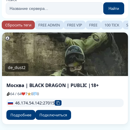
Найти
Сбросить теги
FREE ADMIN
FREE VIP
FREE
100 TICK
S
de_dust2
Москва | BLACK DRAGON | PUBLIC |18+
64 / 64
7
0
0
46.174.54.142:27015
Подробнее
Подключиться