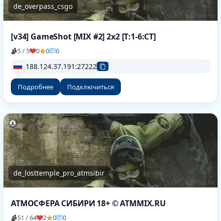
de_overpass_csgo
[v34] GameShot [MIX #2] 2x2 [T:1-6:CT]
5 / 5
0
0
0
188.124.37.191:27222
Подробнее
Подключиться
de_losttemple_pro_atmsibir
АТМОСФЕРА СИБИРИ 18+ © ATMMIX.RU
51 / 64
2
0
0