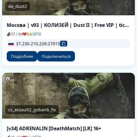
de_dust2
Москва | v93 | КОЛИЗЕЙ | Dust II | Free VIP | tickrate 100
57 / 64
0
0
0
37.230.210.226:27015
Подробнее
Подключиться
cs_assault2_gobanb_fix
[v34] ADRENALIN [DeathMatch] [LR] 16+