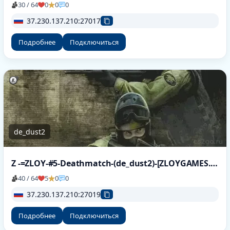
30 / 64
0
0
0
37.230.137.210:27017
Подробнее
Подключиться
de_dust2
Z -=ZLOY-#5-Deathmatch-(de_dust2)-[ZLOYGAMES.COM]=-
40 / 64
5
0
0
37.230.137.210:27019
Подробнее
Подключиться