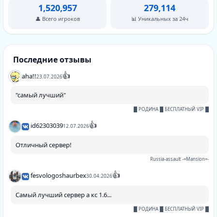
1,520,957
279,114
👤 Всего игроков
📊 Уникальных за 24ч
Последние отзывы
👍
aha!!
23.07.2026
"самый лучший"
█ РОДИНА █ БЕСПЛАТНЫЙ VIP █
👍
id62303039
12.07.2026
Отличный сервер!
Russia-assault -=Mansion=-
👍
fesvologoshaurbex
30.04.2026
Самый лучший сервер а кс 1.6...
█ РОДИНА █ БЕСПЛАТНЫЙ VIP █