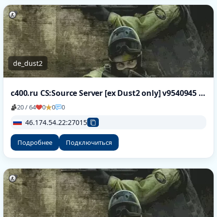
de_dust2
c400.ru CS:Source Server [ex Dust2 only] v9540945 [HLstatsX]
20 / 64
0
0
0
46.174.54.22:27015
Подробнее
Подключиться