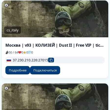
cs_italy
Москва | v93 | КОЛИЗЕЙ | Dust II | Free VIP | tickrate 100
50 / 64
0
0
0
37.230.210.226:27015
Подробнее
Подключиться