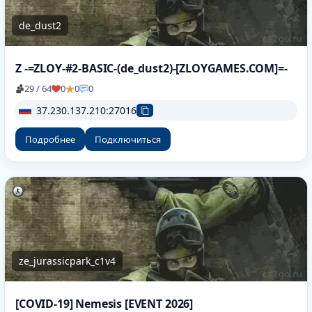
de_dust2
Z -=ZLOY-#2-BASIC-(de_dust2)-[ZLOYGAMES.COM]=-
29 / 64
0
0
0
37.230.137.210:27016
Подробнее
Подключиться
ze_jurassicpark_c1v4
[COVID-19] Nemesis [EVENT 2026]