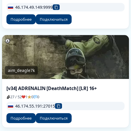
46.174.49.149:9999
Подробнее
Подключиться
aim_deagle7k
[v34] ADRENALIN [DeathMatch] [LR] 16+
27 / 52
1
0
0
46.174.55.191:27015
Подробнее
Подключиться