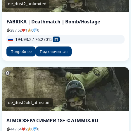
de_dust2_unlimited
FABRIKA | Deathmatch | Bomb/Hostage
28 / 52
1
0
0
194.93.2.176:27015
Подробнее
Подключиться
de_dust2old_atmsibir
АТМОСФЕРА СИБИРИ 18+ © ATMMIX.RU
44 / 64
2
0
0