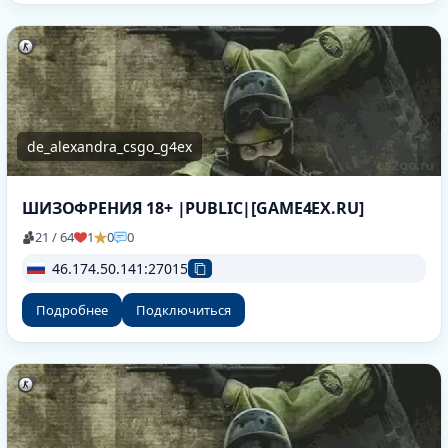
de_alexandra_csgo_g4ex
ШИЗОФРЕНИЯ 18+ |PUBLIC|[GAME4EX.RU]
21 / 64
1
0
0
46.174.50.141:27015
Подробнее
Подключиться