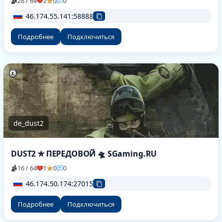
28 / 64
2
0
0
46.174.55.141:58888
Подробнее
Подключиться
de_dust2
DUST2 ✮ ПEPEДOBOЙ 🛸 SGaming.RU
16 / 64
1
0
0
46.174.50.174:27015
Подробнее
Подключиться