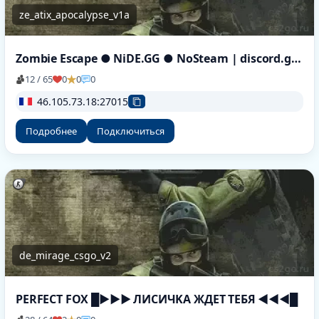
ze_atix_apocalypse_v1a
Zombie Escape ● NiDE.GG ● NoSteam | discord.gg/nide
12 / 65
0
0
0
46.105.73.18:27015
Подробнее
Подключиться
de_mirage_csgo_v2
PERFECT FOX █►►► ЛИCИЧKA ЖДET TEБЯ ◄◄◄█