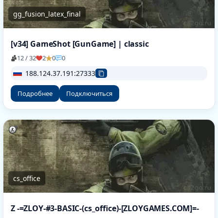
gg_fusion_latex_final
[v34] GameShot [GunGame] | classic
12 / 32
2
0
0
188.124.37.191:27333
Подробнее
Подключиться
cs_office
Z -=ZLOY-#3-BASIC-(cs_office)-[ZLOYGAMES.COM]=-