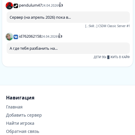
👍
pendulum47
24.04.2026
Сервер (на апрель 2026) пока в...
[..:Skill:..] CSDM Classic Server #1
👍
id762062158
24.04.2026
А где тебя разбанить на...
ДЕТИ 90х █ ЖИТЬ В КАЙФ
Навигация
Главная
Добавить сервер
Найти игрока
Обратная связь