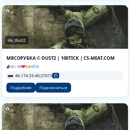
de_dust2
МЯСОРУБКА © DUST2 | 100TICK | CS-MEAT.COM
20 / 64
0
0
0
46.174.53.40:27015
Подробнее
Подключиться