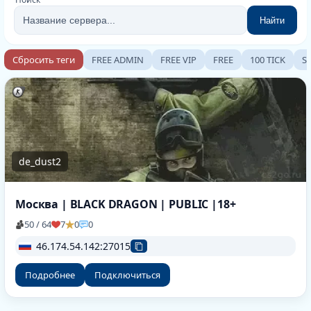
Найти
Сбросить теги
FREE ADMIN
FREE VIP
FREE
100 TICK
S
de_dust2
Москва | BLACK DRAGON | PUBLIC |18+
50 / 64
7
0
0
46.174.54.142:27015
Подробнее
Подключиться