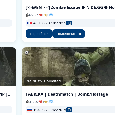
65 / 65
0
0
0
46.105.73.18:27015
Подробнее
Подключиться
de_dust2_unlimited
Москва | v93 | КОЛИЗЕЙ | Dust II | Free VIP | tickrate 100
FABRIKA | Deathmatch | Bomb/Hostage
31 / 52
1
0
0
194.93.2.176:27015