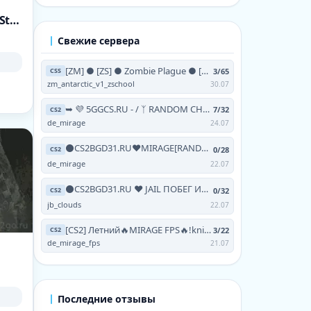
[>>EVENT<<] Zombie Escape ● NiDE.GG ● NoSteam | discord.gg/nide
Свежие сервера
[ZM] ● [ZS] ● Zombie Plague ● [NO-STEAM | V93 | 24/7]
3/65
CSS
zm_antarctic_v1_zschool
30.07
➥ 💜 5GGCS.RU - / ᛉ RANDOM CHEATS / 💜 TERRA ツ
7/32
CS2
de_mirage
24.07
⚫CS2BGD31.RU❤MIRAGE[RANDOM CHEATS+!VIPTEST,!SKINS]
0/28
CS2
de_mirage
22.07
⚫CS2BGD31.RU ❤ JAIL ПОБЕГ ИЗ АДА [FREE HOOK|GRAB|
0/32
CS2
jb_clouds
22.07
[CS2] Летний🔥MIRAGE FPS🔥!knife !skins !testvip
3/22
CS2
de_mirage_fps
21.07
Последние отзывы