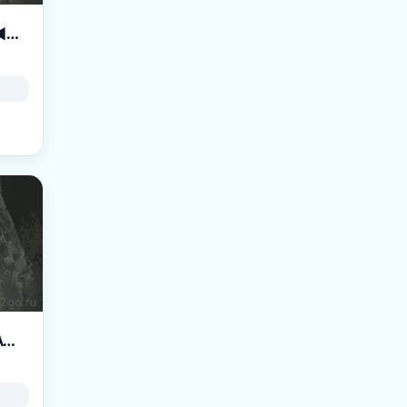
PERFECT FOX █►►► ЛИCИЧKA ЖДET TEБЯ ◄◄◄█
Z -=ZLOY-#5-Deathmatch-(de_dust2)-[ZLOYGAMES.COM]=-