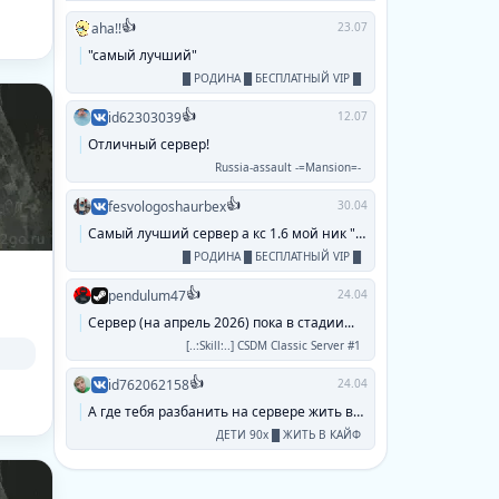
👍
aha!!
23.07
"самый лучший"
█ РОДИНА █ БЕСПЛАТНЫЙ VIP █
👍
id62303039
12.07
Отличный сервер!
Russia-assault -=Mansion=-
👍
fesvologoshaurbex
30.04
Самый лучший сервер а кс 1.6 мой ник "паук...
█ РОДИНА █ БЕСПЛАТНЫЙ VIP █
👍
pendulum47
24.04
Сервер (на апрель 2026) пока в стадии...
[..:Skill:..] CSDM Classic Server #1
👍
id762062158
24.04
А где тебя разбанить на сервере жить в кайф...
ДЕТИ 90х █ ЖИТЬ В КАЙФ