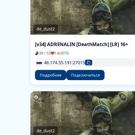
de_dust2
[v34] ADRENALIN [DeathMatch] [LR] 16+
39 / 52
1
0
0
46.174.55.191:27015
Подробнее
Подключиться
de_dust2