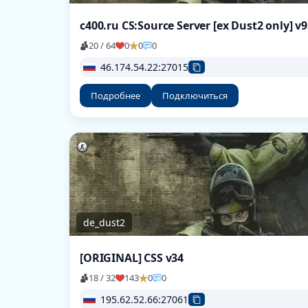
20 / 64
0
0
0
46.174.54.22:27015
Подробнее
Подключиться
de_dust2
[ORIGINAL] CSS v34
18 / 32
143
0
0
195.62.52.66:27061