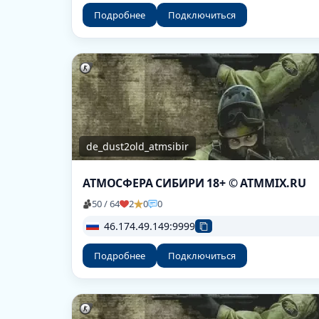
Подробнее
Подключиться
de_dust2old_atmsibir
АТМОСФЕРА СИБИРИ 18+ © ATMMIX.RU
50 / 64
2
0
0
46.174.49.149:9999
Подробнее
Подключиться