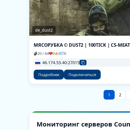
de_dust2
МЯСОРУБКА © DUST2 | 100TICK | CS-MEA
20 / 64
0
0
0
46.174.53.40:27015
Подробнее
Подключиться
1
2
Мониторинг серверов Counter