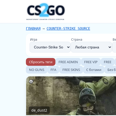
2
CS
GO
МОНИТОРИНГ COUNTER-STRIKE СЕРВЕРОВ
ГЛАВНАЯ
→
COUNTER-STRIKE SOURCE
Игра
Страна
В
Сбросить теги
FREE ADMIN
FREE VIP
FREE
NO GUNS
FFA
FREE SKINS
С ботами
Без 
de_dust2