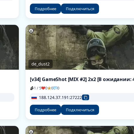
Подробнее
Подключиться
de_dust2
[v34] GameShot [MIX #2] 2x2 [В ожидании: 
1 / 5
0
0
0
188.124.37.191:27222
Подробнее
Подключиться