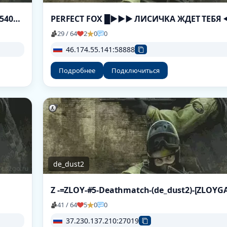
c400.ru CS:Source Server [ex Dust2 only] v9540945 [HLstatsX]
29 / 64
2
0
0
46.174.55.141:58888
Подробнее
Подключиться
de_dust2
41 / 64
5
0
0
37.230.137.210:27019