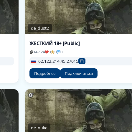
de_dust2
ЖЁСТКИЙ 18+ [Public]
14 / 24
0
0
0
62.122.214.45:27015
Подробнее
Подключиться
de_nuke