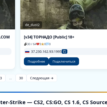
de_dust2
T.COM
[v34] ТОРНАДО [Public] 18+
30 / 64
3
0
0
37.230.162.93:1995
Подробнее
Подключиться
3
...
30
Следующая →
-Strike — CS2, CS:GO, CS 1.6, CS Sourc