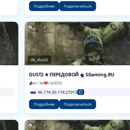
Подробнее
Подключиться
de_dust2
DUST2 ✮ ПEPEДOBOЙ 🛸 SGaming.RU
41 / 64
1
0
0
46.174.50.174:27015
Подробнее
Подключиться