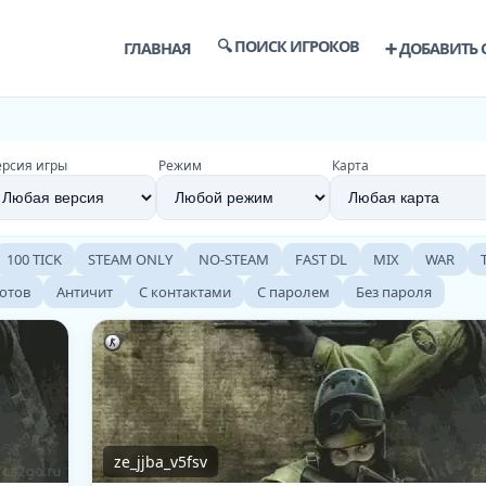
🔍 ПОИСК ИГРОКОВ
ГЛАВНАЯ
➕ ДОБАВИТЬ 
ерсия игры
Режим
Карта
100 TICK
STEAM ONLY
NO-STEAM
FAST DL
MIX
WAR
ботов
Античит
С контактами
С паролем
Без пароля
ze_jjba_v5fsv