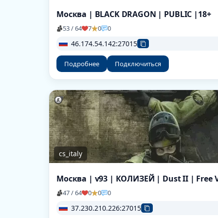
Москва | BLACK DRAGON | PUBLIC |18+
53 / 64
7
0
0
46.174.54.142:27015
Подробнее
Подключиться
cs_italy
47 / 64
0
0
0
37.230.210.226:27015